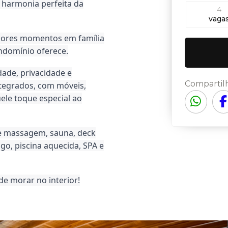
 harmonia perfeita da
4
vaga
lhores momentos em família
ndomínio oferece.
dade, privacidade e
Compartil
tegrados, com móveis,
ele toque especial ao
de massagem, sauna, deck
go, piscina aquecida, SPA e
de morar no interior!