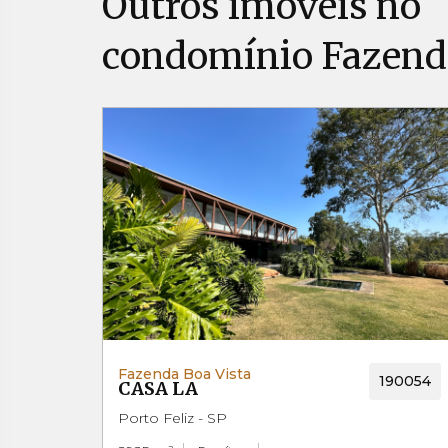
Outros imóveis no
condomínio Fazenda
Fazenda Boa Vista
190054
CASA LA
Porto Feliz - SP