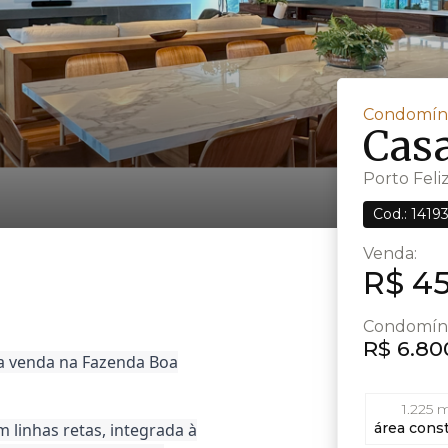
Condomíni
Cas
Porto Feliz
Cod.: 1419
Venda:
R$ 45
Condomín
R$ 6.80
ra venda na Fazenda Boa
1.225 
 linhas retas, integrada à
área cons