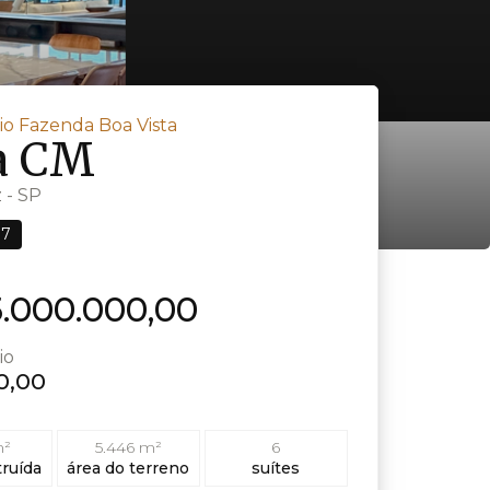
o Fazenda Boa Vista
a CM
 - SP
37
.000.000,00
io
0,00
m²
5.446 m²
6
truída
área do terreno
suítes