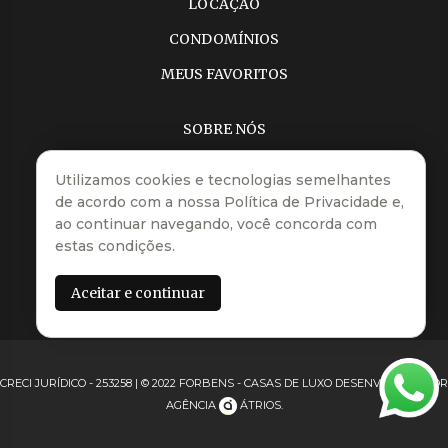
LOCAÇÃO
CONDOMÍNIOS
MEUS FAVORITOS
SOBRE NÓS
ANÚNCIE SEU IMÓVEL
Utilizamos cookies e tecnologias semelhantes
ATENDIMENTO
de acordo com a nossa
Política de Privacidade
e,
ao continuar navegando, você concorda com
ONDE ESTAMOS
estas condições.
Rua dos Tucanos, 12
B, Itu - SP
Aceitar e continuar
CRECI JURÍDICO - 253258 | © 2022 FORBENS - CASAS DE LUXO
DESENVOLVIDO POR
AGÊNCIA
ÁTRIOS
.