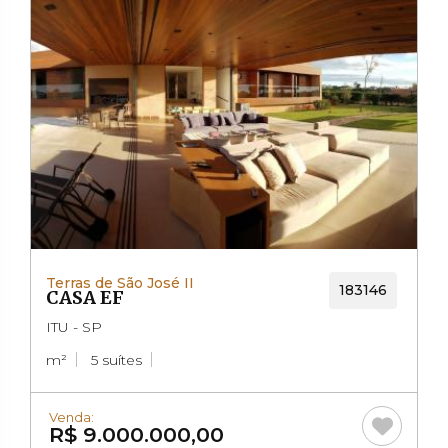
Terras de São José II
183146
CASA EF
ITU - SP
m²
5 suítes
Venda:
R$ 9.000.000,00