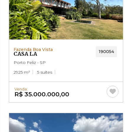
Fazenda Boa Vista
190054
CASA LA
Porto Feliz - SP
2925 m²
5 suítes
Venda:
R$ 35.000.000,00