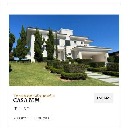
Terras de São José II
130149
CASA MM
ITU - SP
2160m²
5 suítes